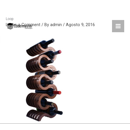
Loop
Skip
Leave a Comment
/ By
admin
/
Agosto 9, 2016
to
content