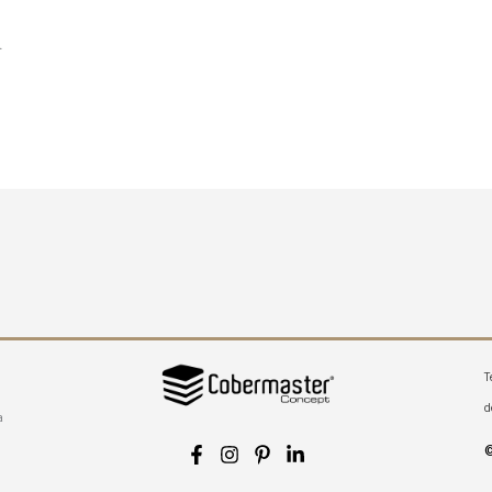
.
T
d
a
©