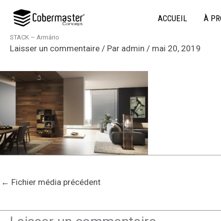
Aller
ACCUEIL
À PR
au
contenu
STACK – Armário
Laisser un commentaire
/ Par
admin
/
mai 20, 2019
←
Fichier média précédent