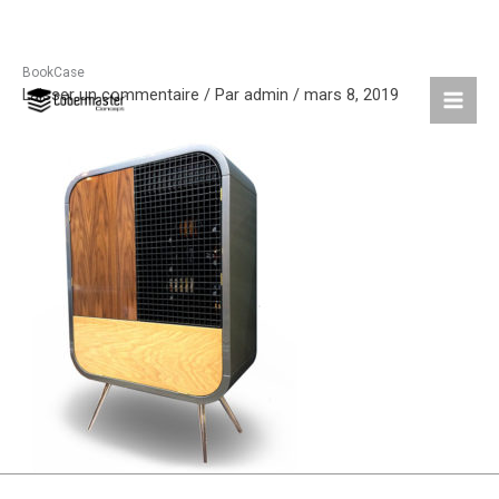
BookCase
Aller
Laisser un commentaire
/ Par
admin
/
mars 8, 2019
au
contenu