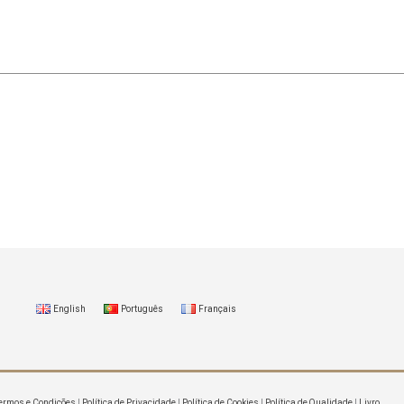
English
Português
Français
ermos e Condições
|
Política de Privacidade
|
Política de Cookies
|
Política de Qualidade
|
Livro