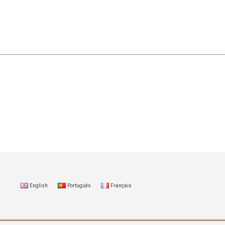
English
Português
Français