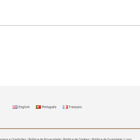
English
Português
Français
ermos e Condições
|
Política de Privacidade
|
Política de Cookies
|
Política de Qualidade
|
Livro