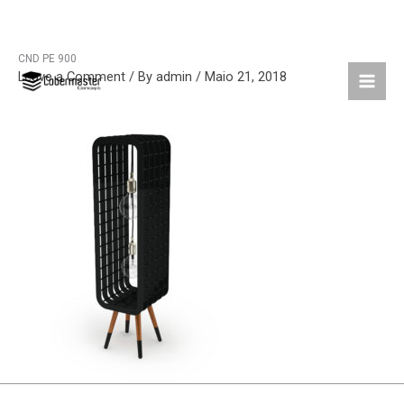
CND PE 900
Skip
Leave a Comment
/ By
admin
/
Maio 21, 2018
to
content