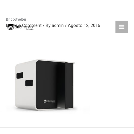
BricoShelter
Skip
Leave a Comment
/ By
admin
/
Agosto 12, 2016
to
content