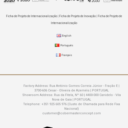
Ficha de Projeto de Internacionalização
|
Ficha de Projeto de Inovação
|
Ficha de Projeto de
Internacionalização
English
Português
Français
Factory Address:
Rua António Gomes Correia Júnior - Fração E |
3700-606 Cesar - Oliveira de Azeméis | PORTUGAL
Showroom Address:
Rua da Fitela, Nº 60 | 4400-000 Canidelo - Vila
Nova de Gaia | PORTUGAL
Telephone:
+351 925 605 976 (Custo de Chamada para Rede Fixa
Nacional)
customer@cobermasterconcept.com