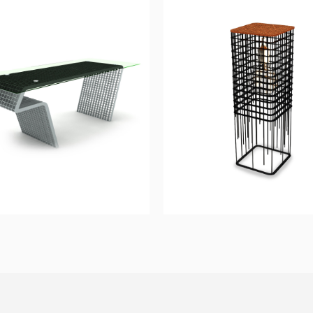
PURITY
GLARE
Mesa de Escritório
Candeeiro de Pé