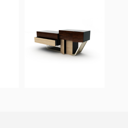
LATITUDE
Consola