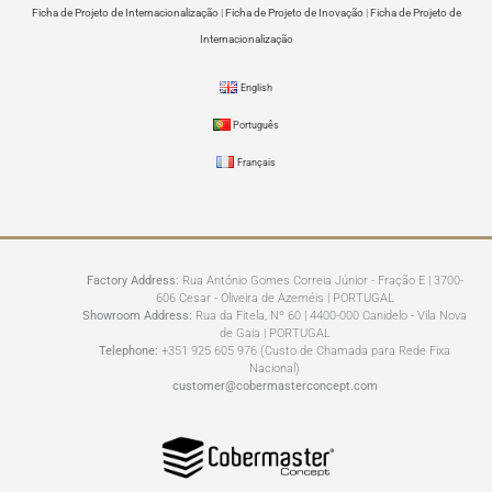
Ficha de Projeto de Internacionalização
|
Ficha de Projeto de Inovação
|
Ficha de Projeto de
Internacionalização
English
Português
Français
Factory Address:
Rua António Gomes Correia Júnior - Fração E | 3700-
606 Cesar - Oliveira de Azeméis | PORTUGAL
Showroom Address:
Rua da Fitela, Nº 60 | 4400-000 Canidelo - Vila Nova
de Gaia | PORTUGAL
Telephone:
+351 925 605 976 (Custo de Chamada para Rede Fixa
Nacional)
customer@cobermasterconcept.com