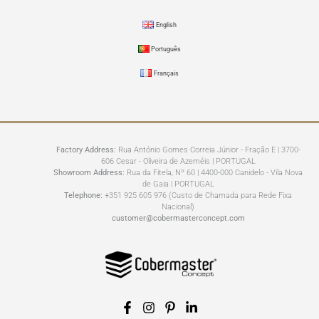
English
Português
Français
Factory Address:
Rua António Gomes Correia Júnior - Fração E | 3700-
606 Cesar - Oliveira de Azeméis | PORTUGAL
Showroom Address:
Rua da Fitela, Nº 60 | 4400-000 Canidelo - Vila Nova
de Gaia | PORTUGAL
Telephone:
+351 925 605 976 (Custo de Chamada para Rede Fixa
Nacional)
customer@cobermasterconcept.com