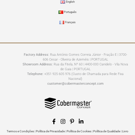
English
Português
Français
Factory Address:
Rua António Gomes Correia Júnior - Fração E | 3700-
606 Cesar - Oliveira de Azeméis | PORTUGAL
Showroom Address:
Rua da Fitela, Nº 60 | 4400-000 Canidelo - Vila Nova
de Gaia | PORTUGAL
Telephone:
+351 925 605 976 (Custo de Chamada para Rede Fixa
Nacional)
customer@cobermasterconcept.com
Termos e Condições
|
Política de Privacidade
|
Política de Cookies
|
Política de Qualidade
|
Livro