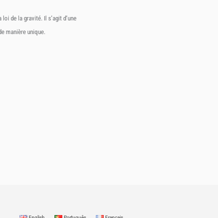
i de la gravité. Il s’agit d’une
t de manière unique.
English
Português
Français